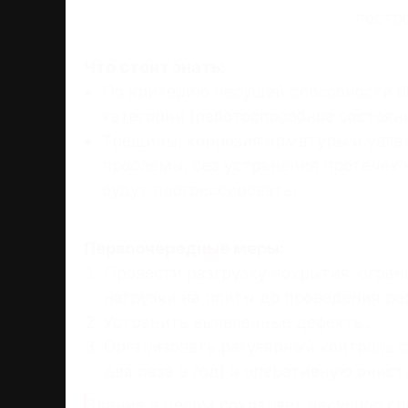
постро
Что стоит знать:
По критерию несущей способности б
категории (работоспособное состояни
Трещины, коррозия арматуры и увла
проблемы; без устранения протечек 
будут прогрессировать.
Первоочередные меры:
Провести разгрузку покрытия: огра
нагрузки на плиты до проведения ре
Устранить выявленные дефекты.
Организовать регулярный контроль
два раза в год) и оперативную очист
Здание в целом сохраняет несущую сп
НАПИ