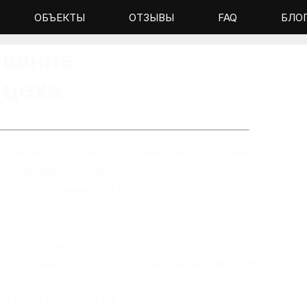
ОБЪЕКТЫ
ОТЗЫВЫ
FAQ
БЛО
ование
 цеха
роизводственного здания. Цель — оценить
й, определить ремонтные мероприятия и
ионно‑технический паспорт.
ые замеры, вскрытия и отбор проб.
утренние стены, колонны, покрытие и плиты
ные блоки.
ы стен и покрытий, поверочные расчёты