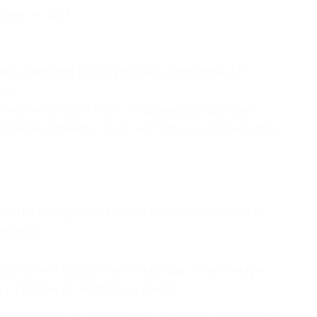
йки — 1984.
ольшинство конструкций отнесены к II
е).
жнение утеплителя — взаимосвязанные
кровли дефекты плит и стальных элементов
ничить складирование и временно снизить
монта.
 состояния (сезонные осмотры — минимум
КОНТАКТЫ
ку кровли от мусора и снега.
особность, но локальные дефекты покрытия
ШИТЕ В TELEGRAM И МЫ СРАЗУ ОТВЕТИМ