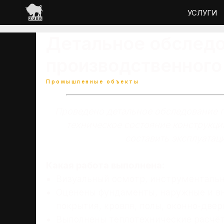
УСЛУГИ
Детальное обслед
производственного
Промышленные объекты
Проведено детальное обследование п
техническое состояние конструкци
составить эксплуатац
Какая работа выполнена:
Визуальный осмотр, инструментальн
Оценены фундаменты, наружные и вн
покрытия, кровля, полы, оконно-двер
Выполнены теплотехнические расчёт