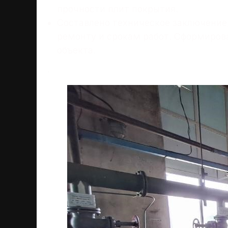
прочности плит покрытия.
Составлено техническое заключение
ремонту и срокам работ. Сформиров
объекта.
.